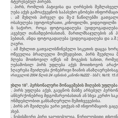
დაინტერესებულ პირებს.
4. პირს, რომლის პატივისა და ღირსების შემლახველ
უფლება აქვს გამოაქვეყნოს საპასუხო ცნობები ინფორმაციი
5. ამ მუხლის პირველ და მე-2 ნაწილებში გათვალ
გამოსახულება (ფოტოსურათი, კინოფილმი, ვიდეოფილმი და 
არის საჭირო, როცა ფოტოგადაღება (ვიდეოგადაღება 
დაკავებულ თანამდებობასთან, მართლმსაჯულების ან 
მიზნებთან, ანდა ფოტოგადაღება (ვიდეოგადაღება და ა.შ.
საზღაური.
6. ამ მუხლით გათვალისწინებული სიკეთის დაცვა ხო
გამოწვეულია ბრალეული მოქმედებით, პირს შეუძლია მო
შეიძლება მოთხოვილ იქნეს იმ მოგების სახით, რომე
უფლებამოსილ პირს უფლება აქვს მოითხოვოს არაქონ
ანაზღაურება შეიძლება ქონებრივი ზიანის ანაზღაურებისა
საქართველოს 2004 წლის 24 ივნისის კანონი №222 - სსმ I, №19, 15.07
​1
მუხლი 18
. პერსონალური მონაცემების მიღების უფლება
1. პირს უფლება აქვს, გაეცნოს მასზე არსებულ პერსო
ფინანსურ/ქონებრივ მდგომარეობასთან ან სხვა კერძო საკ
კანონმდებლობით განსაზღვრული შემთხვევებისა.
2. პირს არ შეიძლება უარი ეთქვას იმ ინფორმაციის გაც
შესახებ.
3. ნებისმიერი პირი ვალდებულია, წერილობითი თხოვნ