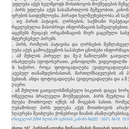
მას უფლება აქვს ხელმყოფს მოსთხოვოს მოქმედების შეწყვე
2. პირს უფლება აქვს სასამართლოს მეშვეობით, კანონ
ცხოვრების საიდუმლოება, პირადი ხელშეუხებლობა ან საქმ
3. თუ პირის პატივის, ღირსების, საქმიანი რეპუტ
გავრცელებულია მასობრივი ინფორმაციის საშუალებებით, მ
მონაცემებს შეიცავს ორგანიზაციის მიერ გაცემული საბ
დაინტერესებულ პირებს.
4. პირს, რომლის პატივისა და ღირსების შემლახველ
უფლება აქვს გამოაქვეყნოს საპასუხო ცნობები ინფორმაციი
5. ამ მუხლის პირველ და მე-2 ნაწილებში გათვალ
გამოსახულება (ფოტოსურათი, კინოფილმი, ვიდეოფილმი და 
არის საჭირო, როცა ფოტოგადაღება (ვიდეოგადაღება 
დაკავებულ თანამდებობასთან, მართლმსაჯულების ან 
მიზნებთან, ანდა ფოტოგადაღება (ვიდეოგადაღება და ა.შ.
საზღაური.
6. ამ მუხლით გათვალისწინებული სიკეთის დაცვა ხო
გამოწვეულია ბრალეული მოქმედებით, პირს შეუძლია მო
შეიძლება მოთხოვილ იქნეს იმ მოგების სახით, რომე
უფლებამოსილ პირს უფლება აქვს მოითხოვოს არაქონ
ანაზღაურება შეიძლება ქონებრივი ზიანის ანაზღაურებისა
საქართველოს 2004 წლის 24 ივნისის კანონი №222 - სსმ I, №19, 15.07
​1
მუხლი 18
. პერსონალური მონაცემების მიღების უფლება