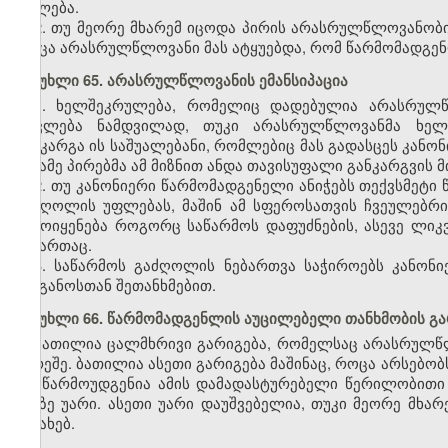
უფლება.
2. თუ მეორე მხარემ იცოდა პირის არასრულწლოვანობის 
როცა არასრულწლოვანი მას ატყუებდა, რომ წარმომადგენ
მუხლი 65. არასრულწლოვანის ემანსიპაცია
1. ხელშეკრულება, რომელიც დადებულია არასრულწლ
ითვლება ნამდვილად, თუკი არასრულწლოვანმა ხელ
განკარგა ის საშუალებანი, რომლებიც მას გადასცეს კანო
მესამე პირებმა ამ მიზნით ანდა თავისუფალი განკარგვის მ
2. თუ კანონიერი წარმომადგენელი ანიჭებს თექვსმეტ
გაძღოლის უფლებას, მაშინ ამ სფეროსათვის ჩვეულებრივ
გამოიყენება როგორც საწარმოს დაფუძნების, ასევე ლიკ
მიმართაც.
3. საწარმოს გაძღოლის ნებართვა საჭიროებს კანონ
ორგანოსთან შეთანხმებით.
მუხლი 66. წარმომადგენლის აუცილებელი თანხმობის გ
ბათილია ცალმხრივი გარიგება, რომელსაც არასრულწ
გარეშე. ბათილია ასეთი გარიგება მაშინაც, როცა არსებ
არ წარმოუდგენია ამის დამადასტურებელი წერილობითი 
მასზე უარი. ასეთი უარი დაუშვებელია, თუკი მეორე მხ
შესახებ.