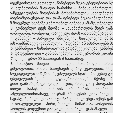
გამოყენებისთვის გათვალისწინებული მტკიცებულებითი ს
12. ალბათობის მაღალი ხარისხი – წინასასამართლო 
გადაწყვეტილების მიღებისას მოსამართლის სახელმძღ
ურთიერთშეთავსებად და დამაჯერებელ მტკიცებულებათა
რომ მოცემულ საქმეზე გამოტანილ იქნება გამამტყუნებელი
13. გონივრულ ეჭვს მიღმა – სასამართლოს მიერ გამ
ერთობლიობა, რომელიც ობიექტურ პირს დაარწმუნებდა პ
14. განაჩენი – პირველი ინსტანციის, სააპელაციო ა
ცნობს დამნაშავედ დანაშაულის ჩადენაში ან ამართლებს მა
15. განჩინება – სასამართლოს გადაწყვეტილება (განაჩე
16. დადგენილება – გამომძიებლის, პროკურორის გადაწყ
17. ღამე – დრო 22 საათიდან 6 საათამდე.
18. საპატიო მიზეზი – სისხლის სამართლის პრო
ავადმყოფობით, ახლო ნათესავის გარდაცვალებით, სხვ
დამოუკიდებელი მიზეზით შეუძლებელს ხდის პროცესზე გა
დაწესებულების შესაბამისი უფლებამოსილების მქონე პ
ბეჭდით დამოწმებული დოკუმენტით, რომელიც პირდაპირ
ცნობილი საპატიო მიზეზის არსებობის თაობაზ
შესაძლებლობისთანავე, მაგრამ პროცესის დაწყებამდე 
დამადასტურებელი დოკუმენტი წარდგენილ უნდა იქნეს გა
19. ბრალდებული – პირი, რომლის მიმართაც არსებობს
სამართლის კოდექსით გათვალისწინებული დანაშაული.