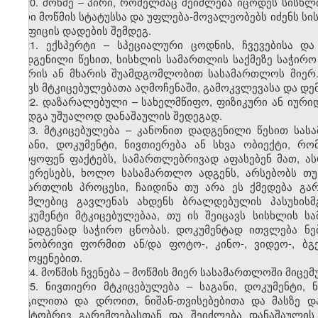
20. მოწმე – პირი, რომელმაც შეიძლება იცოდეს სისხლ
პირი მოწმის სტატუსსა და უფლება-მოვალეობებს იძენს 
და ფიცის დადების შემდეგ.
21. ექსპერტი – სპეციალური ცოდნის, ჩვევებისა 
დადგენილი წესით, სისხლის სამართლის საქმეზე საჭირო
მხარის ან მხარის შუამდგომლობით სასამართლოს მიერ.
უწევს მტკიცებულებათა აღმოჩენაში, გამოკვლევასა და დე
22. დაზარალებული – სახელმწიფო, ფიზიკური ან იური
მიადგა უშუალოდ დანაშაულის შედეგად.
23.
მტკიცებულება – კანონით დადგენილი წესით სას
საგანი, დოკუმენტი, ნივთიერება ან სხვა ობიექტი, 
უარყოფენ ფაქტებს, სამართლებრივად აფასებენ მათ, ა
ინტერესებს, ხოლო სასამართლო ადგენს, არსებობს თ
სამართლის პროცესი, ჩაიდინა თუ არა ეს ქმედება გარ
რომლებიც გავლენას ახდენს ბრალდებულის პასუხისმგ
დოკუმენტი მტკიცებულებაა, თუ ის შეიცავს სისხლის 
დასადგენად საჭირო ცნობას. დოკუმენტად ითვლება ნე
ნიშნობრივი ფორმით ან/და ფოტო-, კინო-, ვიდეო-, ბგ
გამოყენებით.
24. მოწმის ჩვენება – მოწმის მიერ სასამართლოში მიცე
25.
ნივთიერი მტკიცებულება – საგანი, დოკუმენტი, 
ადგილითა და დროით, ნიშან-თვისებებითა და მასზე 
ფაქტობრივ გარემოებასთან და შეიძლება დანაშაულის