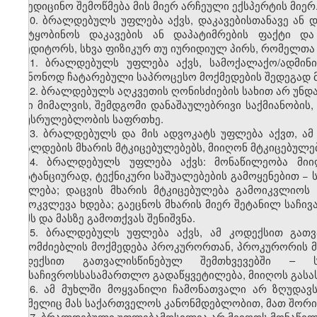
სამედიცინო შემოწმება მის მიერ არჩეული ექსპერტის მიერ
10. ბრალდებულს უფლება აქვს, დაკავებისთანავე ან დ
შეატყობინოს დაკავების ან დაპატიმრების ფაქტი და
კრედიტორს, სხვა ფიზიკურ თუ იურიდიულ პირს, რომელთა
11. ბრალდებულს უფლება აქვს, სამოქალაქო/ადმინ
უკანონოდ ჩატარებული საპროცესო მოქმედების შედეგად მ
12. ბრალდებულს აღკვეთის ღონისძიების სახით არ უნდა
მისი მიმალვის, შემდგომი დანაშაულებრივი საქმიანობის, 
აღუსრულებლობის საფრთხე.
13. ბრალდებულს და მის ადვოკატს უფლება აქვთ, ა
ბრალდების მხარის მტკიცებულებებს, მიიღონ მტკიცებულებ
14.
ბრალდებულს უფლება აქვს: მონაწილეობა მიიღ
დისტანციურად, ტექნიკური საშუალებების გამოყენებით −
აცილება; დაცვის მხარის მტკიცებულება გამოიკვლიოს
გამოკვლევა ხდება;
გაეცნოს მხარის მიერ შეტანილ საჩივ
ოქმს და მასზე გამოთქვას შენიშვნა.
15. ბრალდებულს უფლება აქვს, ამ კოდექსით გათვ
გამომძიებლის მოქმედება პროკურორთან, პროკურორის მ
კოდექსით გათვალისწინებულ შემთხვევებში – ს
გაასაჩივროსსასამართლო გადაწყვეტილება, მიიღოს გასა
16. ამ მუხლში მოყვანილი ჩამონათვალი არ ზღუდა
რომელიც მას საქართველოს კანონმდებლობით, მათ შორის
17. ბრალდებული უფლებამოსილია არ მიიღოს მონაწილე