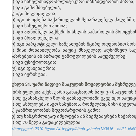
ა)
იგი
სახელმწიფო-პოლიტიკური თანამდებობის პირია;
ბ)
იგი
გამომძიებელია;
გ)
იგი
პოლიციელია;
დ)
იგი
ირიცხება საქართველოს შეიარაღებულ ძალებში;
ე)
იგი
სასულიერო პირია;
ვ)
იგი
აღნიშნულ საქმეში სისხლის სამართლის პროცესი
ზ)
იგი
ბრალდებულია;
თ)
იგი
ნარკოტიკული საშუალების მცირე ოდენობით მოხ
ი) მისი მონაწილეობა ნაფიც მსაჯულად აღნიშნულ სა
მოსაზრებების ან პირადი გამოცდილების საფუძველზე;
კ)
იგი
ფსიქოლოგია;
ლ)
იგი
ფსიქიატრია;
მ)
იგი
იურისტია.
მუხლი 31. უარი ნაფიცი მსაჯულის მოვალეობის შესრულე
პირს უფლება აქვს, უარი განაცხადოს ნაფიცი მსაჯულის
ა) თუ უკანასკნელი წლის განმავლობაში უკვე იყო ნაფიც
ბ) თუ ასრულებს ისეთ სამუშაოს, რომელშიც მისი შეცვლა
გ) ჯანმრთელობის მდგომარეობის გამო;
დ) თუ ხანგრძლივად იმყოფება ან მიემგზავრება საქა
ე) თუ 70 წელს გადაცილებულია.
საქართველოს 2010 წლის 24 სექტემბრის კანონი №3616 - სსმ I, №50, 2