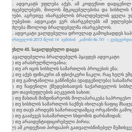
3. ადვოკატს უფლება აქვს, ამ კოდექსით დადგენი
მტკიცებულებებს, მიიღოს მტკიცებულებისა და სისხლის 
ასლები, აგრეთვე ისარგებლოს ბრალდებულის ყველა უფ
უფლებებით. ადვოკატი ვერ ისარგებლებს იმ უფლებებ
შეიძლება მხოლოდ ბრალდებულმა ისარგებლოს.
4. ადვოკატი ვალდებულია დროულად გამოცხადდეს საპ
საქართველოს 2013 წლის 14
ივნისის
კანონი №
741
– ვებგვერდი,
მუხლი 45. სავალდებულო დაცვა
სავალდებულოა ბრალდებულს ჰყავდეს ადვოკატი:
ა) თუ არასრულწლოვანია;
ბ) თუ არ იცის სისხლის სამართლის პროცესის ენა;
გ) თუ აქვს ფიზიკური ან ფსიქიკური ნაკლი, რაც ხელს უშ
დ) თუ გამოტანილია განჩინება (დადგენილება) სასამარ
ე) თუ ჩადენილი ქმედებისათვის საქართველოს სისხ
უვადო თავისუფლების აღკვეთის სახით;
ვ) თუ მასთან მიმდინარეობს მოლაპარაკება საპროცესო 
ზ) თუ სისხლის სამართლის საქმეს იხილავს ნაფიც
მსაჯ
თ) თუ თავს არიდებს სამართალდამცავ ორგანოში გამო
ი) თუ გააძევეს სასამართლო სხდომის დარბაზიდან;
კ) თუ არაიდენტიფიცირებული პირია;
ლ) ამ კოდექსით პირდაპირ გათვალისწინებულ შემთხვევ