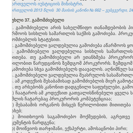
საქართველოს იუსტიციის მინისტრი
.
საქართველოს 2013 წლის
30
მაისის
კანონი №
662
– ვებგვერდი, 24
მუხლი 37. გამომძიებელი
1. გამომძიებელი არის სახელმწიფო თანამდებობის 
აწარმოოს სისხლის სამართლის საქმის გამოძიება. პრო
გამომძიებლის სტატუსით.
2. გამომძიებელი ვალდებულია გამოძიება აწარმოოს ყ
3. გამომძიებელი ვალდებულია სისხლის სამართლის
მითითება. თუ გამომძიებელი არ ეთანხმება პროკურორი
წერილობით წარუდგინოს ზემდგომ პროკურორს. ზემდგომ
ან გამოძიება სხვა გამომძიებელს დაავალოს. აღნიშნულ 
4. გამომძიებელი ვალდებულია შეასრულოს სასამართლო
5. ამ კოდექსის შესაბამისად გამომძიებლის მიერ გამ
6. თუ არსებობს კანონით დადგენილი საფუძვლები, გა
ა) ჩაატაროს ამ კოდექსით გათვალისწინებული ყველა სა
რომლის ჩატარებაც პროკურორის კომპეტენციაა;
ბ) შესაბამის ორგანოს მისცეს წერილობითი მითითება
შესახებ;
გ) მოითხოვოს საგამოძიებო მოქმედების, აგრეთვე რ
დოკუმენტის წარდგენა;
დ) მოიწვიოს თარჯიმანი, ექსპერტი, ამოსაცნობი პირი;