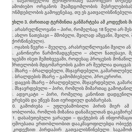
8. საქართველოს ტერიტორიაზე საპროცესო მოქმედ
საგამოძიებო ორგანოს შუამდგომლობის შესრულებისა
კანონმდებლობის გამოყენებაც, თუ ეს გათვალისწინებუ
მუხლი 3. ძირითად ტერმინთა განმარტება ამ კოდექსის მ
1. არასრულწლოვანი – პირი, რომელსაც 18 წელი არ შე
2. ახლო ნათესავი – მშობელი, შვილად ამყვანი, შვილი, 
განქორწინებული).
​
3.
ოჯახის წევრი – მეუღლე, არასრულწლოვანი შვილი ან 
4. კანონიერი წარმომადგენელი – ახლო ნათესავი, 
პროცესში ისეთ შემთხვევაში, როდესაც პროცესის მონაწი
ჯანმრთელობის მდგომარეობის გამო არ შეუძლია დაიცვას 
5. მხარე – ბრალდებული, მსჯავრდებული, გამართლებულ
6. ბრალდების მხარე – გამომძიებელი, პროკურორი.
7. დაცვის მხარე – ბრალდებული, მსჯავრდებული, გამა
8. მსჯავრდებული – პირი, რომლის მიმართაც გამოტანი
9. ადვოკატი – პირი, რომელიც კანონით დადგენილ
ინტერესებს და უწევს მათ იურიდიულ დახმარებას.
10. გამოძიება – უფლებამოსილი პირის მიერ ამ
ერთობლიობა, რომლის მიზანია დანაშაულთან დაკავშირებ
11. დასაბუთებული ვარაუდი – ფაქტების ან ინფორმა
გარემოებათა ერთობლიობით დააკმაყოფილებდა ობიექტურ
ამ კოდექსით პირდაპირ გათვალისწინებული საგამოძი