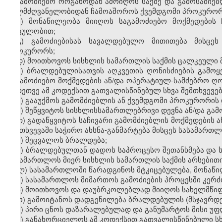
საგამოძიებო ორგანოდან ამოიღოს საქმე და გამოსაძიებ
ხელმძღვანელობიდან ჩამოაშოროს ქვემდგომი პროკურორი 
ბ) მონაწილეობა მიიღოს საგამოძიებო მოქმედების
მოცულობით;
გ) გამოძიებისას სავალდებულო მითითება მისცე
პროკურორს;
დ) მოითხოვოს სისხლის სამართლის საქმის ცალკეული 
ე) ბრალდებულისათვის აღკვეთის ღონისძიების გამოყე
საგამოძიებო მოქმედების ან/და ოპერატიულ-სამძებრო ღონ
აგრეთვე ამ კოდექსით გათვალისწინებულ სხვა შემთხვევ
ვ) გააუქმოს გამომძიებლის ან ქვემდგომი პროკურორის
ზ) შეწყვიტოს სისხლისსამართლებრივი დევნა ან/და გამ
თ) გადაწყვიტოს საჩივარი გამომძიებლის მოქმედების 
შემთხვევაში საჭირო ახსნა-განმარტება მისცეს სასამართლ
ი) შეცვალოს ბრალდება;
კ) ბრალდებულთან დადოს საპროცესო შეთანხმება და
სასამართლოს მიერ სისხლის სამართლის საქმის არსებითი 
ლ) სასამართლოში წარადგინოს მტკიცებულება, მონაწილ
მ) სასამართლოს მიმართოს გამოძიების პროცესში კერ
ნ) მოითხოვოს და დაუბრკოლებლად მიიღოს სახელმწიფო
ო) გამოიტანოს დადგენილება ბრალდებულის (მსჯავრდებ
პ) პირი ცნოს დაზარალებულად და განუმარტოს მისი უ
ჟ) განახორციელოს ამ კოდექსით გათვალისწინებული ს