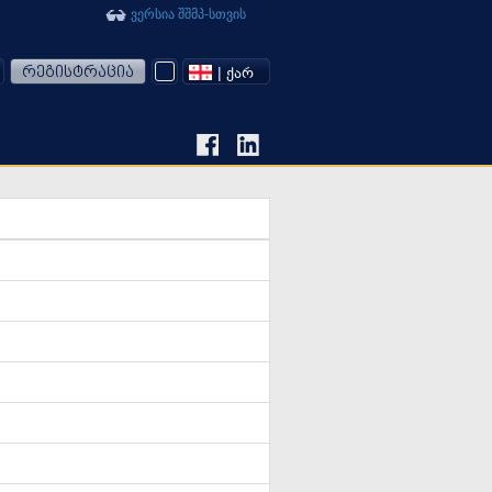
ვერსია შშმპ-სთვის
რეგისტრაცია
| ᲥᲐᲠ