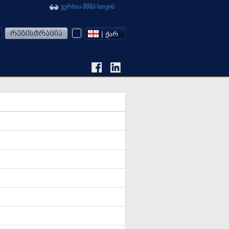
ვერსია შშმპ-სთვის
რეგისტრაცია
| ᲥᲐᲠ