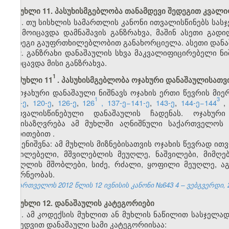
მუხლი 11. პასუხისმგებლობა თანამდევი შედეგით კვალ
1. თუ სისხლის სამართლის კანონი ითვალისწინებს სას
არ მოიცავდა დამნაშავის განზრახვა, მაშინ ასეთი გად
შედეგი გაუფრთხილებლობით განახორციელა. ასეთი დანა
2. განზრახი დანაშაულის სხვა მაკვალიფიცირებელი ნი
მოიცავდა მისი განზრახვა.
1
მუხლი 11
. პასუხისმგებლობა ოჯახური დანაშაულისათვ
ოჯახური დანაშაული ნიშნავს ოჯახის ერთი წევრის მიერ
1
3
118-ე
,
120-ე
,
126-ე
,
126
,
137-ე−141-ე
,
143-ე
,
144-ე−144
გათვალისწინებული დანაშაულის ჩადენას. ოჯახური
განისაზღვრება ამ მუხლში აღნიშნული საქართველოს 
მითითებით
.
შენიშვნა: ამ მუხლის მიზნებისათვის
ოჯახის წევრ
ად ითვ
მშვილებელი, მშვილებლის მეუღლე, ნაშვილები, მიმღებ
მეუღლის მშობლები, სიძე, რძალი, ყოფილი მეუღლე, აგ
მეურნეობას.
საქართველოს 2012 წლის 12
ივნისის
კანონი №643
4
– ვებგვერდი,
მუხლი 12. დანაშაულის კატეგორიები
1. ამ კოდექსის მუხლით ან მუხლის ნაწილით სასჯელა
მიხედვით დანაშაული სამი კატეგორიისაა: