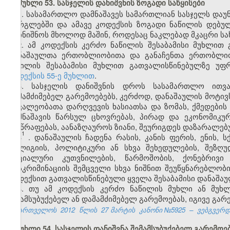
მუხლი 53. სასჯელის დანიშვნის ზოგადი საწყისები
1. სასამართლო დამნაშავეს სამართლიან სასჯელს დაუნ
ფარგლებში და ამავე კოდექსის ზოგადი ნაწილის დებულ
დაინიშნოს მხოლოდ მაშინ, როდესაც ნაკლებად მკაცრი სა
2. ამ კოდექსის კერძო ნაწილის შესაბამისი მუხლით
დანაშაულთა ერთობლიობითა და განაჩენთა ერთობლი
ნაწილის შესაბამისი მუხლით გათვალისწინებულზე უფ
კოდექსის 55-ე მუხლით
.
3. სასჯელის დანიშვნის დროს სასამართლო ითვალ
დამამძიმებელ გარემოებებს, კერძოდ, დანაშაულის მოტივ
მოვალეობათა დარღვევის ხასიათსა და ზომას, ქმედების
დამნაშავის წარსულ ცხოვრებას, პირად და ეკონომიკურ
მისწრაფებას, აანაზღაუროს ზიანი, შეურიგდეს დაზარალებ
1
3
. დანაშაულის ჩადენა რასის, კანის ფერის, ენის, 
რელიგიის, პოლიტიკური ა
ნ
სხვა შეხედულების, შეზღუ
სოციალური კუთვნილების, წარმოშობის, ქონებრივი
დისკრიმინაციის შემცველი
სხვა ნიშნით შეუწყნარებლობ
კოდექსით გათვალისწინებული ყველა შესაბამისი დანაშა
4. თუ ამ კოდექსის კერძო ნაწილის მუხლი ან მუხ
შემამსუბუქებელ ან დამამძიმებელ გარემოებას, იგივე გარ
საქართველოს
2012
წლის
27 მარტის
კანონი №5925
–
ვებგვერდი
მუხლი 54. სასჯელის დანიშვნა შემამსუბუქებელ გარემოე