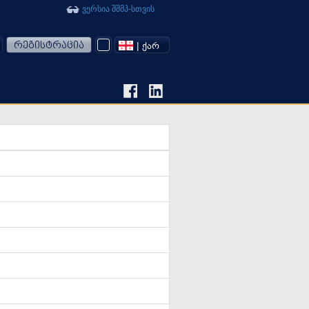
ვერსია შშმპ-სთვის
რეგისტრაცია
| ᲥᲐᲠ