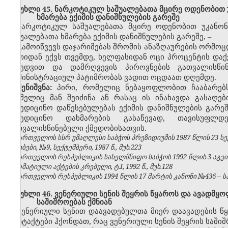
მუხლი 45. ნარკოტიკულ საშუალებათა მცირე ოდენობით უკ
ხმარება ექიმის დანიშნულების გარეშე
ნარკოტიკულ საშუალებათა მცირე ოდენობით უკანონო
საშუალებათა ხმარება ექიმის დანიშნულების გარეშე,
–
გამოიწვევს დაჯარიმებას შრომის ანაზღაურების ორმოც
ერთიდან ექვს თვემდე, ხელფასიდან ოცი პროცენტის დაქ
მიხედვით და დამრღვევის პიროვნების გათვალისწინ
ადმინისტრაციულ პატიმრობას ვადით ოცდაათ დღემდე.
შენიშვნა:
პირი, რომელიც ნებაყოფლობით ჩააბარებ
რომელიც მან შეიძინა ან რასაც ის ინახავდა გასაღე
სამედიცინო დაწესებულებას ექიმის დანიშნულების გარე
სამედიცინო დახმარების გასაწევად, თავისუფლდ
გათვალისწინებული ქმედობისათვის.
საქართველოს სსრ უმაღლესი საბჭოს პრეზიდიუმის 1987 წლის 23 ს
უწყებები, №9, სექტემბერი, 1987 წ., მუხ.223
საქართველოს რესპუბლიკის სახელმწიფო საბჭოს 1992 წლის 3 აგვ
ნორმატიული აქტების კრებული, ტ.I, 1992 წ., მუხ.128
საქართველოს რესპუბლიკის 1994 წლის 17 მარტის კანონი №436 – საქ
მუხლი 46. ვენერიული სენის შეყრის წყაროს და ავადმყო
საშიშროებას ქმნიან
ვენერიული სენით დაავადებულთა მიერ დაავადების წ
კონტაქტები ჰქონდათ, რაც ვენერიული სენის შეყრის საშიშ