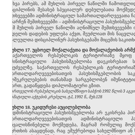
სხვა პირებს, ამ მუხლის პირველ ნაწილში ჩამოთვლ
დისციპლინის შესახებ სპეციალურ დებულებათა მოქმედ
შემთხვევებში ადმინისტრაციულ სამართალდარღვევათა ჩ
დანარჩენ შემთხვევებში
–
ადმინისტრაციული პასუხისმგებ
ამ მუხლის პირველ ნაწილში აღნიშნულ შემთხვევებში 
სახდელის დადების უფლება აქვთ, შეუძლიათ მის ნაცვლა
ბრალეულთა დისციპლინურ პასუხისგებაში მიცემის საკითხ
მუხლი 17. უცხოელ მოქალაქეთა და მოქალაქეობის არმქ
საქართველოს რესპუბლიკის
ტერიტორიაზე მყოფ
ადმინისტრაციული პასუხისმგებლობა დაეკისრებათ
საფუძველზე.
საქართველოს რესპუბლიკის
ტერიტორია
სამართალდარღვევებისათვის პასუხისმგებლობის 
ხელშეკრულებების თანახმად სარგებლობენ იმუნიტე
მიმართ, გადაწყდება დიპლომატიური გზით.
საქართველოს რესპუბლიკის სახელმწიფო საბჭოს 1992 წლის 3 აგვ
ნორმატიული აქტების კრებული, ტ.I, 1992 წ., მუხ.128
მუხლი 18. უკიდურესი აუცილებლობა
ადმინისტრაციული პასუხისმგებლობა არ ეკისრება პი
სამართალდარღვევებისათვის ადმინისტრაციული 
გათვალისწინებული მოქმედება, მაგრამ რომელიც მოქ
საფრთხის ასაცდენად, რაც ემუქრებოდა სახელმწიფო ან 